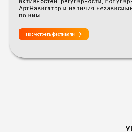
активностей, регулярности, популя
АртНавигатор и наличия независим
по ним.
Посмотреть фестивали
У