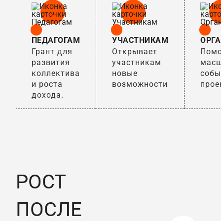
ПЕДАГОГАМ
УЧАСТНИКАМ
ОРГ
Грант для
Открывает
Помо
развития
участникам
масш
коллектива
новые
собы
и роста
возможности
прое
дохода.
РОСТ
ПОСЛЕ