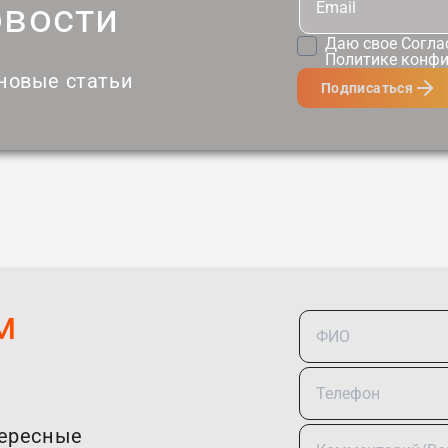
овости
Даю свое
Согла
Политике конф
 новые статьи
Подписаться
м
тересные