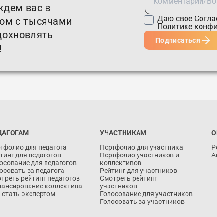
ждем вас в
Даю свое
Согла
том с тысячами
Политике конф
дохновлять
Подписаться
!
ДАГОГАМ
УЧАСТНИКАМ
О
тфолио для педагога
Портфолио для участника
Р
тинг для педагогов
Портфолио участников и
А
осование для педагогов
коллективов
осовать за педагога
Рейтинг для участников
треть рейтинг педагогов
Смотреть рейтинг
ансирование коллектива
участников
 стать экспертом
Голосование для участников
Голосовать за участников