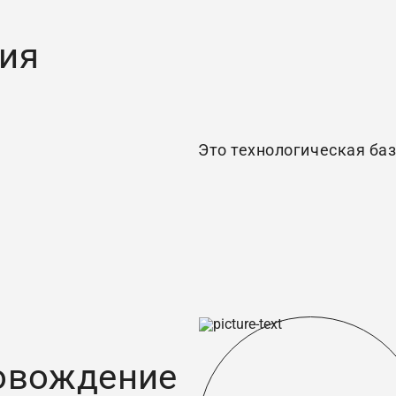
ия
Это технологическая ба
овождение