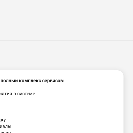
 полный комплекс сервисов:
ятия в системе
жку
риалы
дения