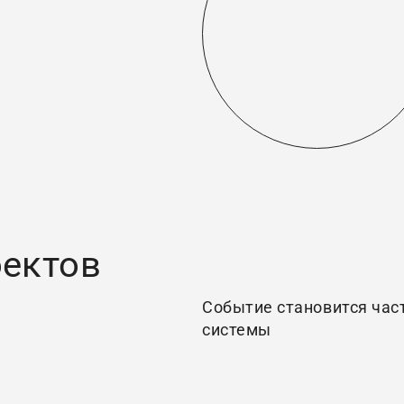
оектов
Событие становится ча
системы