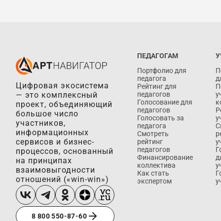
ПЕДАГОГАМ
У
Портфолио для
П
педагога
д
Цифровая экосистема
Рейтинг для
П
— это комплексный
педагогов
у
Голосование для
к
проект, объединяющий
педагогов
Р
большое число
Голосовать за
у
участников,
педагога
С
информационных
Смотреть
р
сервисов и бизнес-
рейтинг
у
педагогов
Г
процессов, основанный
Финансирование
д
на принципах
коллектива
у
взаимовыгодности
Как стать
Г
отношений («win-win»)
экспертом
у
8 800 550-87-60