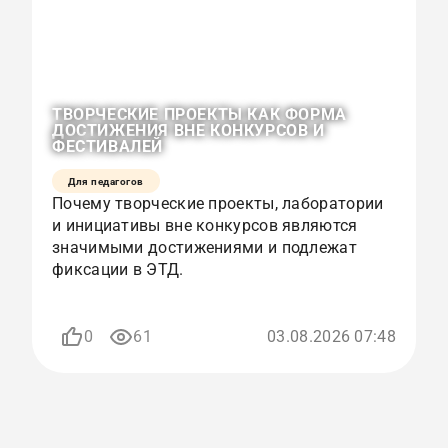
ТВОРЧЕСКИЕ ПРОЕКТЫ КАК ФОРМА
О
ДОСТИЖЕНИЯ ВНЕ КОНКУРСОВ И
К
ФЕСТИВАЛЕЙ
Р
Для педагогов
Почему творческие проекты, лаборатории
К
и инициативы вне конкурсов являются
с
значимыми достижениями и подлежат
и
фиксации в ЭТД.
р
п
0
61
03.08.2026 07:48