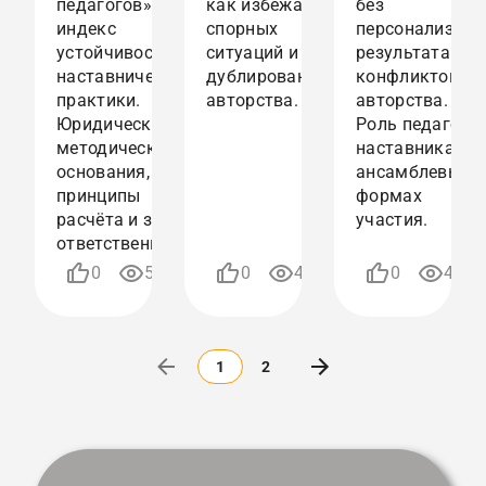
педагогов», а
как избежать
без
индекс
спорных
персонализаци
устойчивости
ситуаций и
результата и
наставнической
дублирования
конфликтов
практики.
авторства.
авторства.
Юридические и
Роль педагога-
методические
наставника в
основания,
ансамблевых
принципы
формах
расчёта и зона
участия.
ответственности.
06.03.2026
26.02.2026
0
584
0
454
0
407
09:45
10:48
1
2