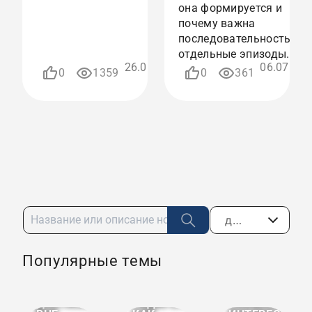
ТРАЕКТОРИЯ
она формируется и
УЧАСТНИКА
почему важна
И
последовательность, а н
ПЕДАГОГА
КАК
отдельные эпизоды.
СИСТЕМА
26.06.2026
06.07.202
0
1359
0
361
ЗАФИКСИРОВАННЫХ
10:35
12:0
ДОСТИЖЕНИЙ
дата по убыванию
ПЕДАГОГ
В
Популярные темы
ТВОРЧЕСКИЕ
ТВОРЧЕСКАЯ
ЭКСПЕРТНЫХ
ПРОЕКТЫ
ТРАЕКТОРИЯ
ПРОЦЕДУРАХ:
КАК
УЧАСТНИКА
ГРАНИЦЫ
ФОРМА
И
РОЛИ,
ДОСТИЖЕНИЯ
ПЕДАГОГА
КОНФЛИКТ