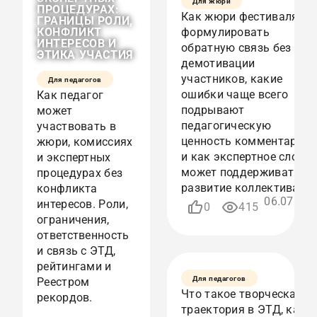
Для жюри
ПРОЦЕДУРАХ:
Как жюри фестиваля
ГРАНИЦЫ РОЛИ,
КОНФЛИКТ
формулировать
ИНТЕРЕСОВ И
обратную связь без
ЭТИКА УЧАСТИЯ
демотивации
участников, какие
Для педагогов
ошибки чаще всего
Как педагог
подрывают
может
педагогическую
участвовать в
ОБРАТНАЯ
СВЯЗЬ
ценность комментариев
жюри, комиссиях
ЖЮРИ:
и как экспертное слово
и экспертных
КАК
может поддерживать
процедурах без
ФОРМУЛИРОВАТЬ
КОММЕНТАРИИ
развитие коллектива.
конфликта
БЕЗ
06.07.202
интересов. Роли,
0
415
ДЕМОТИВАЦИИ
15:5
ограничения,
УЧАСТНИКОВ
ответственность
и связь с ЭТД,
рейтингами и
Для педагогов
Реестром
Что такое творческая
рекордов.
траектория в ЭТД, как
ТВОРЧЕСКАЯ