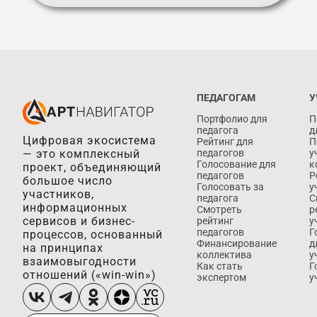
ПЕДАГОГАМ
У
Портфолио для
П
педагога
д
Цифровая экосистема
Рейтинг для
П
— это комплексный
педагогов
у
Голосование для
к
проект, объединяющий
педагогов
Р
большое число
Голосовать за
у
участников,
педагога
С
информационных
Смотреть
р
сервисов и бизнес-
рейтинг
у
педагогов
Г
процессов, основанный
Финансирование
д
на принципах
коллектива
у
взаимовыгодности
Как стать
Г
отношений («win-win»)
экспертом
у