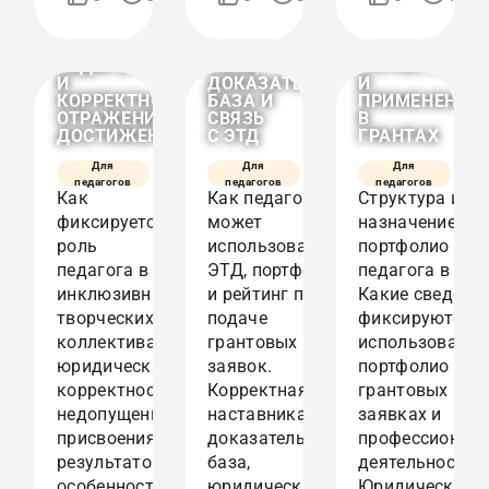
07:48
12:06
КОЛЛЕКТИВАХ:
ГРАНТОВЫЕ
ПЕДАГОГА
ФИКСАЦИЯ
ПРОГРАММЫ:
В ЭТД:
РОЛИ
КОРРЕКТНАЯ
НАЗНАЧЕНИЕ,
ПЕДАГОГА
РОЛЬ,
СТРУКТУРА
И
ДОКАЗАТЕЛЬНАЯ
И
КОРРЕКТНОЕ
БАЗА И
ПРИМЕНЕНИЕ
ОТРАЖЕНИЕ
СВЯЗЬ
В
ДОСТИЖЕНИЙ
С ЭТД
ГРАНТАХ
Для
Для
Для
педагогов
педагогов
педагогов
Как
Как педагог
Структура и
фиксируется
может
назначение
роль
использовать
портфолио
педагога в
ЭТД, портфолио
педагога в ЭТД
инклюзивных
и рейтинг при
Какие сведени
творческих
подаче
фиксируются, 
коллективах:
грантовых
использовать
юридическая
заявок.
портфолио в
корректность,
Корректная роль
грантовых
недопущение
наставника,
заявках и
присвоения
доказательная
профессионал
результатов,
база,
деятельности.
особенности
юридические
Юридически