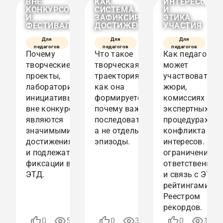
ВНЕ
КАК
ИНТЕРЕСОВ
КОНКУРСОВ
СИСТЕМА
И
И
ЗАФИКСИРОВАННЫХ
ЭТИКА
ФЕСТИВАЛЕЙ
ДОСТИЖЕНИЙ
УЧАСТИЯ
Для
Для
Для
педагогов
педагогов
педагогов
Почему
Что такое
Как педагог
творческие
творческая
может
проекты,
траектория в ЭТД,
участвовать в
лаборатории и
как она
жюри,
инициативы
формируется и
комиссиях и
вне конкурсов
почему важна
экспертных
являются
последовательность,
процедурах бе
значимыми
а не отдельные
конфликта
достижениями
эпизоды.
интересов. Рол
и подлежат
ограничения,
фиксации в
ответственнос
ЭТД.
и связь с ЭТД,
рейтингами и
Реестром
НАСТАВНИЧЕСТВО
В
рекордов.
ИНКЛЮЗИВНЫХ
ПЕДАГОГ
03.08.2026
06.07.2026
0
57
0
361
0
1359
ТВОРЧЕСКИХ
И
ПОРТФОЛИО