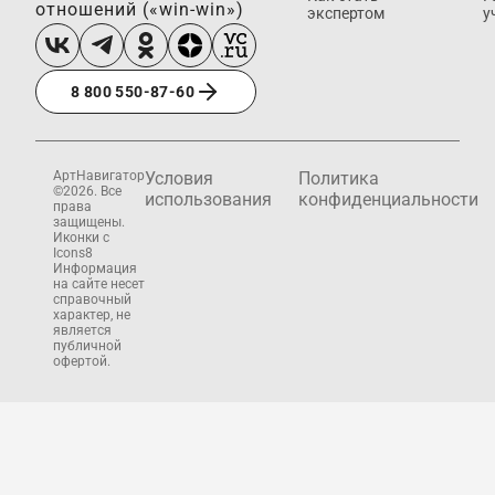
отношений («win-win»)
экспертом
у
8 800 550-87-60
АртНавигатор
Условия
Политика
©2026. Все
использования
конфиденциальности
права
защищены.
Иконки с
Icons8
Информация
на сайте несет
справочный
характер, не
является
публичной
офертой.