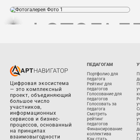
ФОТОГАЛ
ПЕДАГОГАМ
У
Портфолио для
П
педагога
д
Цифровая экосистема
Рейтинг для
П
— это комплексный
педагогов
у
Голосование для
к
проект, объединяющий
педагогов
Р
большое число
Голосовать за
у
участников,
педагога
С
информационных
Смотреть
р
сервисов и бизнес-
рейтинг
у
педагогов
Г
процессов, основанный
Финансирование
д
на принципах
коллектива
у
взаимовыгодности
Как стать
Г