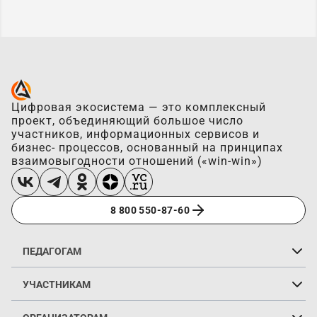
Цифровая экосистема — это комплексный
проект, объединяющий большое число
участников, информационных сервисов и
бизнес- процессов, основанный на принципах
взаимовыгодности отношений («win-win»)
8 800 550-87-60
ПЕДАГОГАМ
Портфолио для педагога
Рейтинг для педагогов
Голосование для педагогов
Голосовать за педагога
Смотреть рейтинг педагогов
Финансирование коллектива
Как стать экспертом
УЧАСТНИКАМ
Портфолио для участника
Портфолио участников и коллективов
Рейтинг для участников
Смотреть рейтинг участников
Голосование для участников
Голосовать за участников